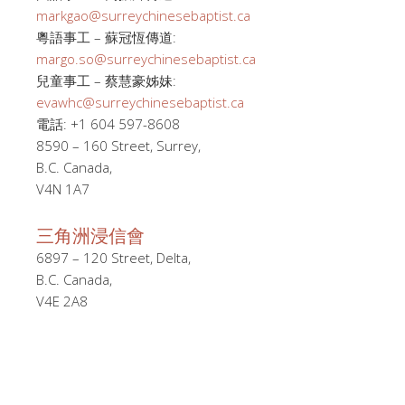
markgao@surreychinesebaptist.ca
粵語事工 – 蘇冠恆傳道:
margo.so@surreychinesebaptist.ca
兒童事工 – 蔡慧豪姊妹:
evawhc@surreychinesebaptist.ca
電話: +1 604 597-8608
8590 – 160 Street, Surrey,
B.C. Canada,
V4N 1A7
三角洲浸信會
6897 – 120 Street, Delta,
B.C. Canada,
V4E 2A8